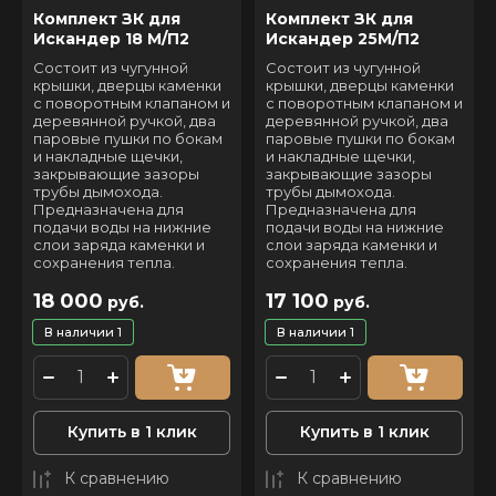
Комплект ЗК для
Комплект ЗК для
Искандер 18 М/П2
Искандер 25М/П2
Состоит из чугунной
Состоит из чугунной
крышки, дверцы каменки
крышки, дверцы каменки
с поворотным клапаном и
с поворотным клапаном и
деревянной ручкой, два
деревянной ручкой, два
паровые пушки по бокам
паровые пушки по бокам
и накладные щечки,
и накладные щечки,
закрывающие зазоры
закрывающие зазоры
трубы дымохода.
трубы дымохода.
Предназначена для
Предназначена для
подачи воды на нижние
подачи воды на нижние
слои заряда каменки и
слои заряда каменки и
сохранения тепла.
сохранения тепла.
18 000
17 100
руб.
руб.
В наличии
1
В наличии
1
Купить в 1 клик
Купить в 1 клик
К сравнению
К сравнению