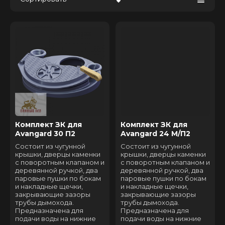
Цена - убывание
Цена - возрастание
Название - Я-А
Название - А-Я
Комплект ЗК для
Комплект ЗК для
Avangard 30 П2
Avangard 24 М/П2
Состоит из чугунной
Состоит из чугунной
крышки, дверцы каменки
крышки, дверцы каменки
с поворотным клапаном и
с поворотным клапаном и
деревянной ручкой, два
деревянной ручкой, два
паровые пушки по бокам
паровые пушки по бокам
и накладные щечки,
и накладные щечки,
закрывающие зазоры
закрывающие зазоры
трубы дымохода.
трубы дымохода.
Предназначена для
Предназначена для
подачи воды на нижние
подачи воды на нижние