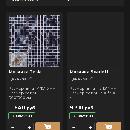
Цена - убывание
Цена - возрастание
Название - Я-А
Название - А-Я
Мозаика Tesla
Мозаика Scarlett
Цена - за м²
Цена - за м²
Размер чипа - 4*15*15 мм
Размер чипа - 15*15*4 мм
Размер сетки -
Размер сетки - 300*300
300*300мм
мм
11 640
9 310
руб.
руб.
В наличии
1
В наличии
1