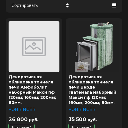
Сортировать
Цена - убывание
Цена - возрастание
Название - Я-А
Название - А-Я
Декоративная
Декоративная
облицовка тоннеля
облицовка тоннеля
печи Амфиболит
печи Верде
наборный Макси пф
Гватемала наборный
120мм; 160мм; 200мм;
Макси пф 120мм;
80мм.
160мм; 200мм; 80мм.
VÖHRINGER
VÖHRINGER
26 800
35 500
руб.
руб.
В наличии
1
В наличии
1