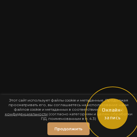
Этот сайт использует файлы cookie и метаданные. Продолжая
просматривать его, вы соглашаетесь на использование нами
файлов cookie и метаданных в соответствии с
Политикой
Онлайн-
конфиденциальности
(согласно категориям и целям обработки
запись
ПД, поименованным в п. 4.3)
Продолжить