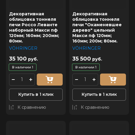
Декоративная
Декоративная
облицовка тоннеля
облицовка тоннеля
печи Россо Леванте
печи "Окаменевшее
наборный Макси пф
дерево" цельный
120мм; 160мм; 200мм;
Макси пф 120мм;
80мм.
160мм; 200м; 80мм.
VÖHRINGER
VÖHRINGER
35 100
35 500
руб.
руб.
В наличии
1
В наличии
1
Купить в 1 клик
Купить в 1 клик
К сравнению
К сравнению