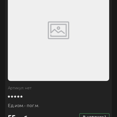
Артикул:
нет
Ед.изм.- пог.м.