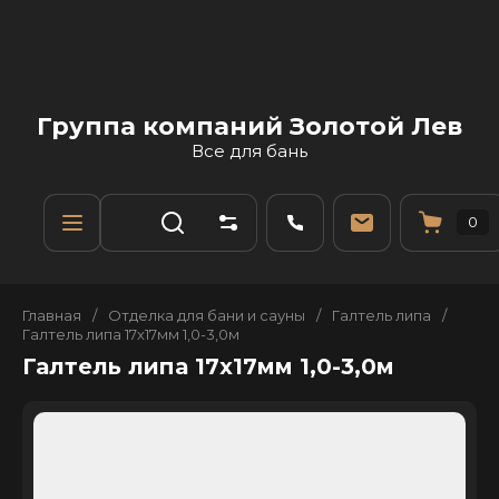
Группа компаний Золотой Лев
Все для бань
0
Главная
/
Отделка для бани и сауны
/
Галтель липа
/
Галтель липа 17х17мм 1,0-3,0м
Галтель липа 17х17мм 1,0-3,0м