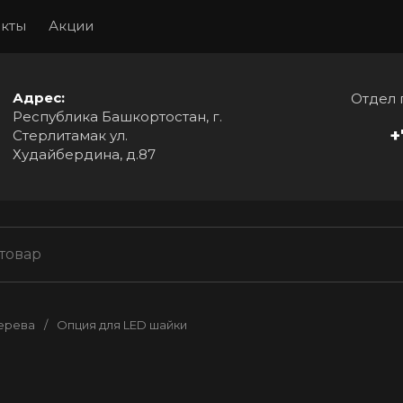
акты
Акции
Адрес:
Отдел 
Республика Башкортостан, г.
+
Стерлитамак ул.
Худайбердина, д.87
дерева
/
Опция для LED шайки