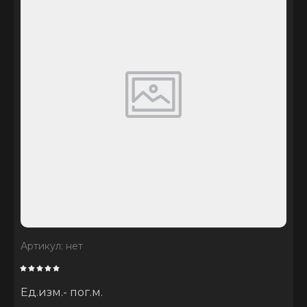
Артикул:
нет
Ед.изм.- пог.м.