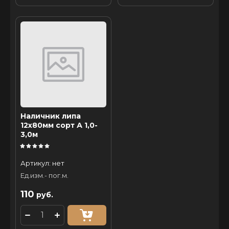
Наличник липа
12х80мм сорт А 1,0-
3,0м
Артикул:
нет
Ед.изм.- пог.м.
110
руб.