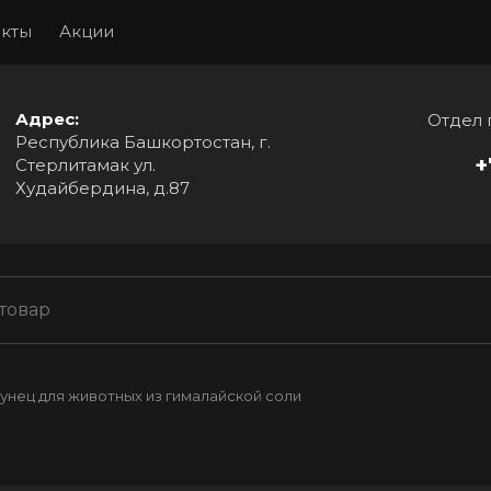
акты
Акции
Адрес:
Отдел 
Республика Башкортостан, г.
+
Стерлитамак ул.
Худайбердина, д.87
унец для животных из гималайской соли