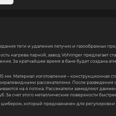
здания тяги и удаления летучих и газообразных про
ть нагрева парной, завод Vöhringer предлагает ст
ния. За кратчайшее время в бане будет создана ат
15 мм. Материал изготовления – конструкционная ст
пиралевидными рассекателями. После разведения о
биваются на 4 потока. Рассекатели замедляют движен
. За счет этого металлические поверхности быстрее
 шибером, который предназначен для регулировки 