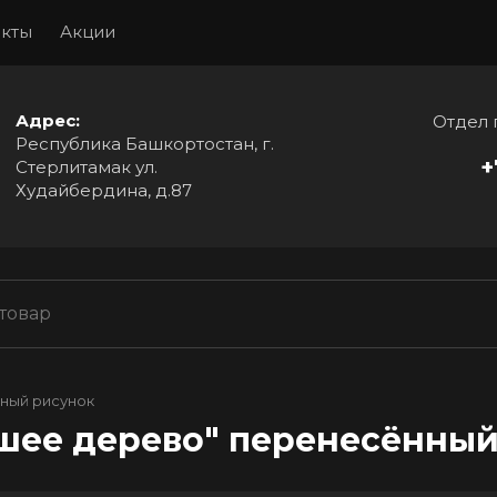
акты
Акции
Адрес:
Отдел 
Республика Башкортостан, г.
+
Стерлитамак ул.
Худайбердина, д.87
ный рисунок
шее дерево" перенесённый