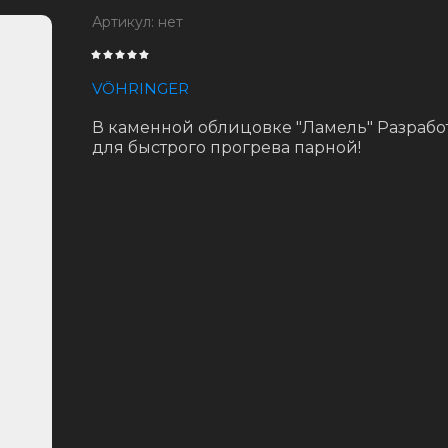
Артикул:
нет
VÖHRINGER
В каменной облицовке "Ламель" Разрабо
для быстрого прогрева парной!