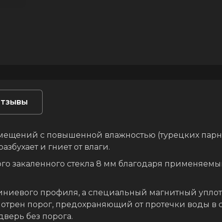
тзывы
ещений с повышенной влажностью (турецких парных
збухает и гниет от влаги.
го закаленного стекла 8 мм благодаря применяемым
ниевого профиля, а специальный магнитный уплотн
мотрен порог, предохраняющий от протечки воды в
дверь без порога.