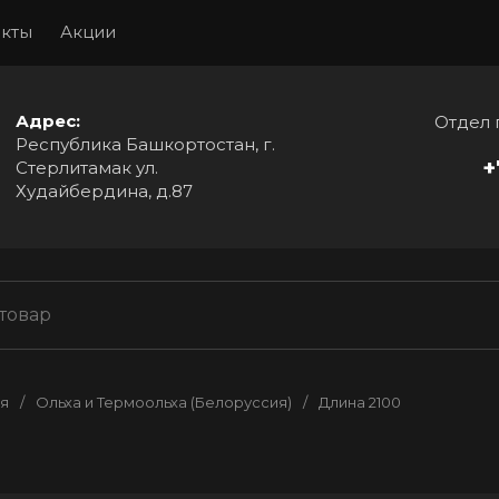
акты
Акции
Адрес:
Отдел 
Республика Башкортостан, г.
+
Стерлитамак ул.
Худайбердина, д.87
я
/
Ольха и Термоольха (Белоруссия)
/
Длина 2100