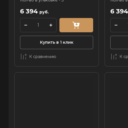
Кол-во в упаковке - 5
Кол-во в
6 394
6 39
руб.
Купить в 1 клик
К сравнению
К с